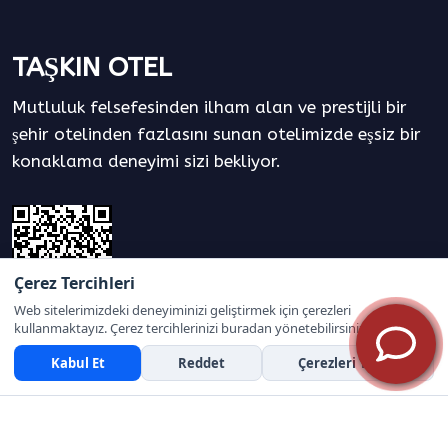
TAŞKIN OTEL
Mutluluk felsefesinden ilham alan ve prestijli bir
şehir otelinden fazlasını sunan otelimizde eşsiz bir
konaklama deneyimi sizi bekliyor.
Çerez Tercihleri
Web sitelerimizdeki deneyiminizi geliştirmek için çerezleri
kullanmaktayız. Çerez tercihlerinizi buradan yönetebilirsiniz.
Bizi Takip Edin
Kabul Et
Reddet
Çerezleri Yönet
© Copyright 2026. All Rights Reserved by
Elektraweb